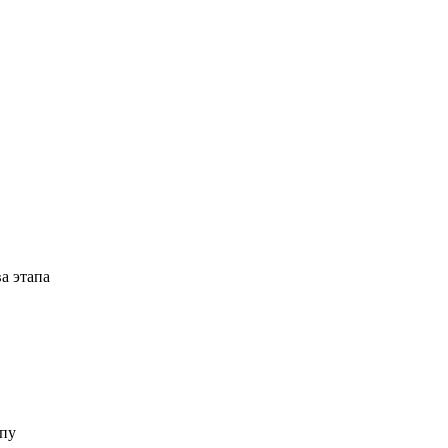
а этапа
пу