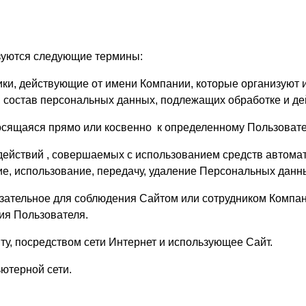
г. Владимир,
ул. Куйбышева, д.24А
зуются следующие термины:
ки, действующие от имени Компании, которые организуют и
, состав персональных данных, подлежащих обработке и 
осящаяся прямо или косвенно к определенному Пользоват
 действий , совершаемых с использованием средств автом
ие, использование, передачу, удаление Персональных данн
зательное для соблюдения Сайтом или сотрудником Компа
ия Пользователя.
йту, посредством сети Интернет и использующее Сайт.
ьютерной сети.