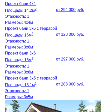
Дачные дома
Проект бани 4х4
2
от 294 000 руб.
Площадь: 14.2м
Этажность: 1
[ о компании ]
Размеры: 4х4м
Проект бани 3х6 с террасой
Построенные объекты
2
от 323 000 руб.
Площадь: 16м
Видеообзоры домов
Этажность: 1
Отзывы о компании
Размеры: 3x6м
Проект бани 3х6
Контакты
2
от 297 000 руб.
Площадь: 16м
Этажность: 1
Размеры: 3х6м
[ выставочный дом-офис ]
Проект бани 3х5 с террасой
2
от 283 000 руб.
г. Владимир,
Площадь: 13.1м
ул. Куйбышева, д.24А
Этажность: 1
Размеры: 3х5м
[ наши соцсети ]