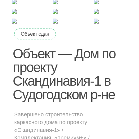
Дачные дома
[ о компании ]
Объект сдан
Построенные объекты
Видеообзоры домов
Объект — Дом по
Отзывы о компании
проекту
Контакты
Скандинавия-1 в
Судогодском р-не
[ выставочный дом-офис ]
г. Владимир,
ул. Куйбышева, д.24А
Завершено строительство
каркасного дома по проекту
[ наши соцсети ]
«Скандинавия-1» /
Комплектация
«премиум+» /