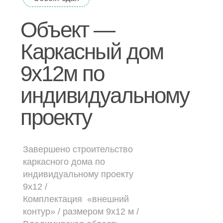
Дачные дома
Объект —
[ о компании ]
Каркасный дом
Построенные объекты
9х12м по
Видеообзоры домов
индивидуальному
Отзывы о компании
проекту
Контакты
[ выставочный дом-офис ]
Завершено строительство
каркасного дома по
г. Владимир,
индивидуальному проекту
ул. Куйбышева, д.24А
9х12
/
Комплектация
«внешний
[ наши соцсети ]
контур» /
размером 9х12 м /