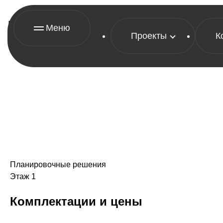
Проект бани из бруса 4х4 с 
Меню
Проекты
К
Планировочные решения
Этаж 1
Комплектации и цены