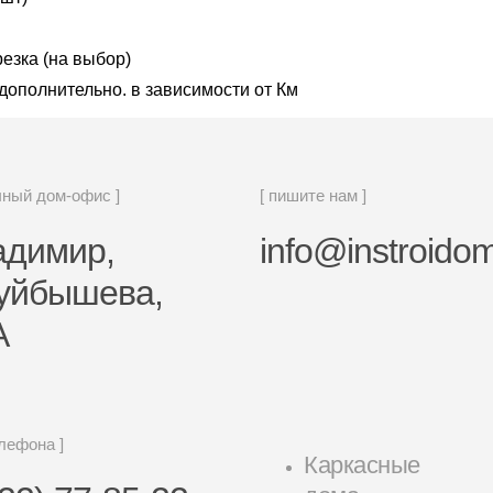
езка (на выбор)
дополнительно. в зависимости от Км
чный дом-офис ]
[ пишите нам ]
ладимир,
info@instroidom
Куйбышева,
А
елефона ]
Каркасные