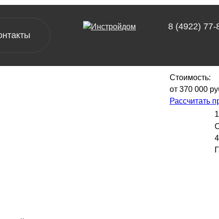
террасой
8 (4922) 77-
онтакты
Стоимость:
от 370 000 ру
[ проекты ]
Рассчитать п
А-фреймы
1
Барнхаусы
4
Двухэтажные дома
Г
Одноэтажные дома
Дачные дома
[ выставочный дом-офис ]