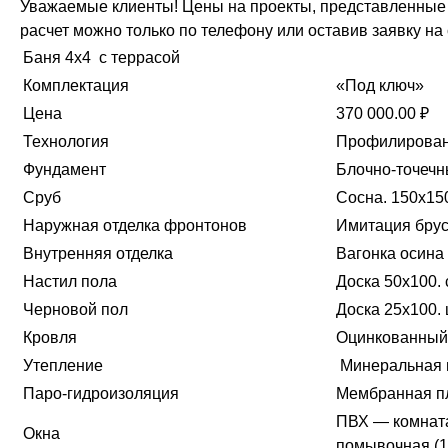
Уважаемые клиенты! Цены на проекты, представленные н
расчет можно только по телефону или оставив заявку на
Баня 4х4 с террасой
Комплектация
«Под ключ»
Цена
370 000.00 ₽
Технология
Профилирован
Фундамент
Блочно-точеч
Сруб
Сосна. 150х15
Наружная отделка фронтонов
Имитация бру
Внутренняя отделка
Вагонка осина
Настил пола
Доска 50х100. 
Черновой пол
Доска 25х100. 
Кровля
Оцинкованный
Утепление
Минеральная в
Паро-гидроизоляция
Мембранная п
ПВХ — комната
Окна
помывочная (1