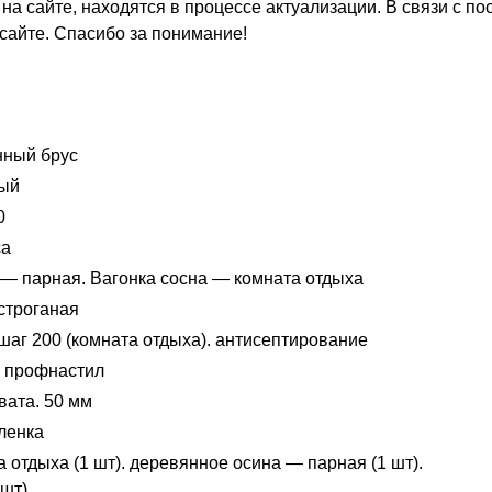
а сайте, находятся в процессе актуализации. В связи с п
 сайте. Спасибо за понимание!
г. Владимир,
ул. Куйбышева, д.24А
ный брус
ный
0
са
 — парная. Вагонка сосна — комната отдыха
строганая
шаг 200 (комната отдыха). антисептирование
 профнастил
ата. 50 мм
ленка
 отдыха (1 шт). деревянное осина — парная (1 шт).
шт)