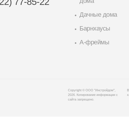
22) 77-85-22
дома
Дачные дома
Барнхаусы
А-фреймы
Copyright © ООО "Инстройдом",
В
2026. Копирование информации с
х
сайта запрещено.