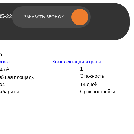
85-22
ЗАКАЗАТЬ ЗВОНОК
б.
[ о компании ]
роект
Комплектации и цены
Построенные объекты
2
1
4 м
Этажность
Общая площадь
Видеообзоры домов
х4
14 дней
Отзывы о компании
абариты
Срок постройки
Контакты
[ наши соцсети ]