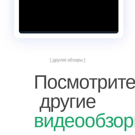
[ другие обзоры ]
Посмотрит
другие
видеообзо