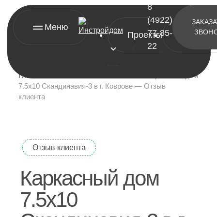
8
(4922)
ЗАКАЗ
Меню
77-85-
ЗВОН
Проекты
Контакт
22
Главная
»
Отзывы о компании
»
Каркасный дом
7.5х10 Скандинавия-3 в г. Коврове — Отзыв
клиента
[ проекты ]
Отзыв клиента
А-фреймы
Каркасный дом
Барнхаусы
Двухэтажные дома
7.5х10
Одноэтажные дома