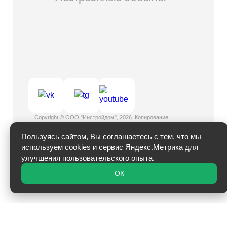
Copyright © ООО "Инстройдом", 2026. Копирование
информации с сайта запрещено.
Вся предоставленная на сайте информация носит
Пользуясь сайтом, Вы соглашаетесь с тем, что мы
информационный характер и ни при каких условиях не
используем cookies и сервис Яндекс.Метрика для
является публичной офертой.
улучшения пользовательского опыта.
ОК