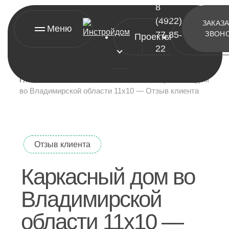
8
(4922)
ЗАКАЗ
Меню
77-85-
ЗВОН
Проекты
Контакт
22
Главная
»
Отзывы о компании
»
Каркасный дом
во Владимирской области 11х10 — Отзыв клиента
[ проекты ]
Отзыв клиента
А-фреймы
Каркасный дом во
Барнхаусы
Владимирской
Двухэтажные дома
области 11х10 —
Одноэтажные дома