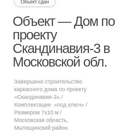
Объект сдан
Дачные дома
Объект — Дом по
[ о компании ]
проекту
Построенные объекты
Скандинавия-3 в
Видеообзоры домов
Московской обл.
Отзывы о компании
Контакты
Завершено строительство
каркасного дома по проекту
[ выставочный дом-офис ]
«Скандинавия-3» /
г. Владимир,
Комплектация «под ключ» /
ул. Куйбышева, д.24А
Размером 7х10 м /
Московская область,
Мытищинский район.
[ наши соцсети ]