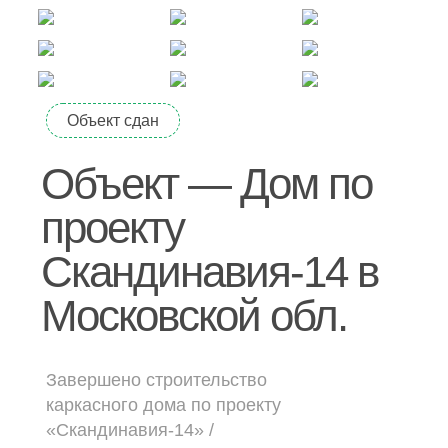
Дачные дома
[ о компании ]
Построенные объекты
Объект сдан
Видеообзоры домов
Объект — Дом по
Отзывы о компании
проекту
Контакты
Скандинавия-14 в
[ выставочный дом-офис ]
Московской обл.
г. Владимир,
ул. Куйбышева, д.24А
Завершено строительство
каркасного дома по проекту
[ наши соцсети ]
«Скандинавия-14» /