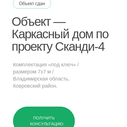
Дачные дома
Объект сдан
Объект —
[ о компании ]
Каркасный дом по
Построенные объекты
проекту Сканди-4
Видеообзоры домов
Отзывы о компании
Контакты
Комплектация
«под ключ» /
размером 7х7 м /
Владимирская область,
[ выставочный дом-офис ]
Ковровский район.
г. Владимир,
ул. Куйбышева, д.24А
[ наши соцсети ]
ПОЛУЧИТЬ
КОНСУЛЬТАЦИЮ