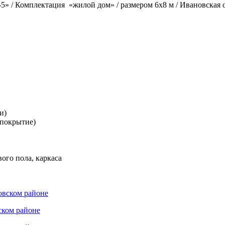
-5» /
Комплектация
«жилой дом» /
размером 6х8 м /
Ивановская 
и)
 покрытие)
ого пола, каркаса
ском районе