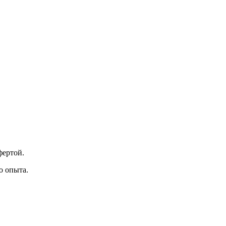
фертой.
о опыта.