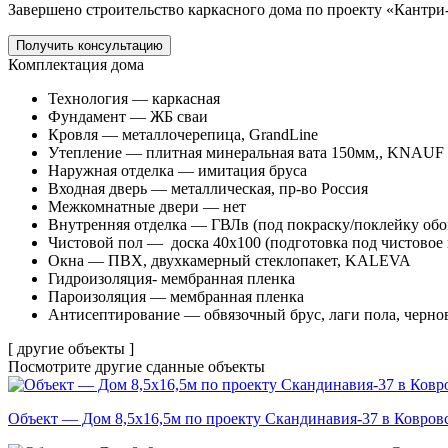
Завершено строительство каркасного дома по проекту «Кантри
Получить консультацию
Комплектация дома
Технология — каркасная
Фундамент — ЖБ сваи
Кровля — металлочерепица, GrandLine
Утепление — плитная минеральная вата 150мм,, KNAUF
Наружная отделка — имитация бруса
Входная дверь — металлическая, пр-во Россия
Межкомнатные двери — нет
Внутренняя отделка — ГВЛв (под покраску/поклейку обо
Чистовой пол —
доска 40х100 (подготовка под чистовое
Окна — ПВХ, двухкамерный стеклопакет, KALEVA
Гидроизоляция- мембранная пленка
Пароизоляция — мембранная пленка
Антисептирование — обвязочный брус, лаги пола, чернов
[ другие объекты ]
Посмотрите другие
сданные объекты
Объект — Дом 8,5х16,5м по проекту Скандинавия-37 в Ковров