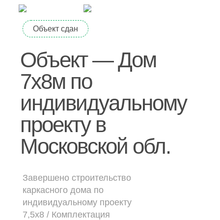
Дачные дома
Объект сдан
[ о компании ]
Объект — Дом
Построенные объекты
7х8м по
Видеообзоры домов
Отзывы о компании
индивидуальному
Контакты
проекту в
Московской обл.
[ выставочный дом-офис ]
г. Владимир,
ул. Куйбышева, д.24А
Завершено строительство
каркасного дома по
индивидуальному проекту
[ наши соцсети ]
7,5х8 /
Комплектация