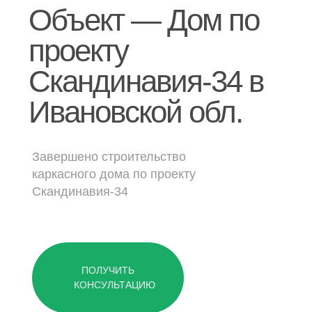
Дачные дома
Объект — Дом по
проекту
[ о компании ]
Скандинавия-34 в
Построенные объекты
Ивановской обл.
Видеообзоры домов
Отзывы о компании
Контакты
Завершено строительство
каркасного дома по проекту
Скандинавия-34
[ выставочный дом-офис ]
г. Владимир,
ул. Куйбышева, д.24А
ПОЛУЧИТЬ
КОНСУЛЬТАЦИЮ
[ наши соцсети ]