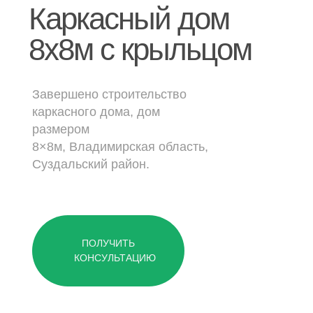
Дачные дома
Каркасный дом
8х8м с крыльцом
[ о компании ]
Построенные объекты
Завершено строительство
Видеообзоры домов
каркасного дома, дом
размером
Отзывы о компании
8×8м, Владимирская область,
Контакты
Суздальский район.
[ выставочный дом-офис ]
г. Владимир,
ПОЛУЧИТЬ
ул. Куйбышева, д.24А
КОНСУЛЬТАЦИЮ
[ наши соцсети ]