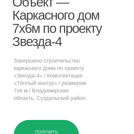
Объект —
Дачные дома
Каркасного дом
[ о компании ]
7х6м по проекту
Построенные объекты
Звезда-4
Видеообзоры домов
Отзывы о компании
Завершено строительство
Контакты
каркасного дома по проекту
«Звезда-4» / Комплектация
«Тёплый контур» / размером
[ выставочный дом-офис ]
7х6 м / Владимирская
область, Суздальский район.
г. Владимир,
ул. Куйбышева, д.24А
[ наши соцсети ]
ПОЛУЧИТЬ