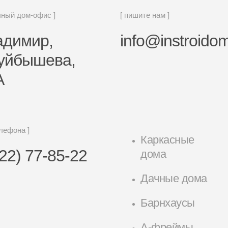
чный дом-офис ]
[ пишите нам ]
ладимир,
info@instroidom
Куйбышева,
А
елефона ]
Каркасные
22) 77-85-22
дома
Дачные дома
Барнхаусы
А-фреймы