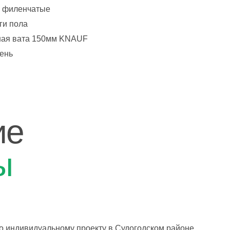
 филенчатые
ги пола
ная вата 150мм KNAUF
день
ие
ы