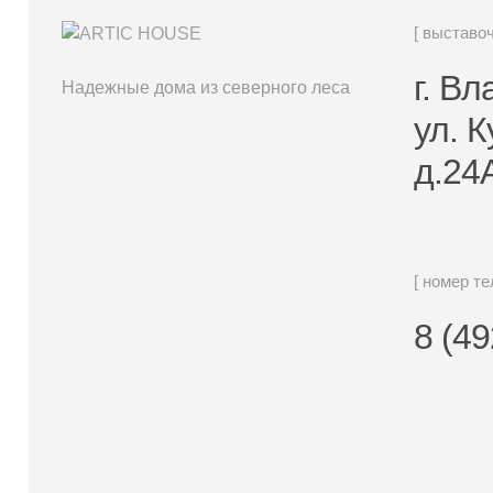
[ выставо
г. В
Надежные дома из северного леса
ул. 
д.24
[ номер т
8 (49