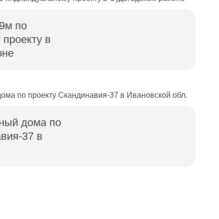
9м по
 проекту в
оне
ный дома по
вия-37 в