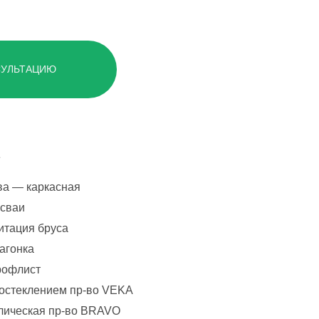
СУЛЬТАЦИЮ
ва — каркасная
сваи
итация бруса
вагонка
рофлист
остеклением пр-во VEKA
лическая пр-во BRAVO