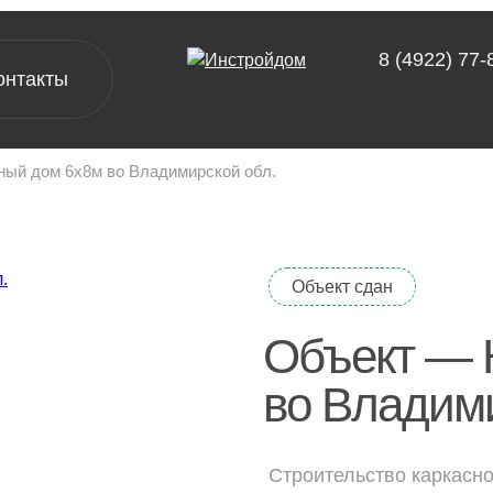
8 (4922) 77-
онтакты
ый дом 6х8м во Владимирской обл.
[ проекты ]
А-фреймы
Объект сдан
Барнхаусы
Двухэтажные дома
Объект — 
Одноэтажные дома
во Владими
Дачные дома
Строительство каркасно
[ выставочный дом-офис ]