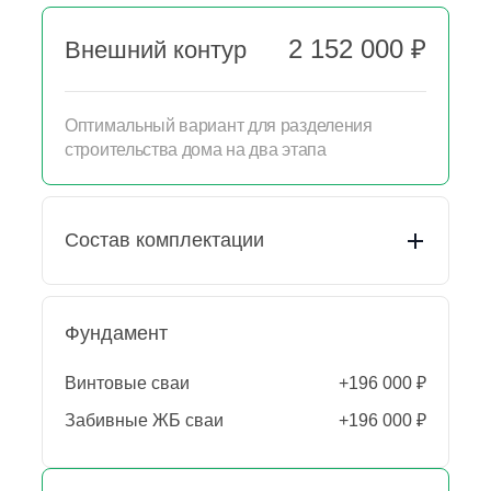
2 152 000 ₽
Внешний контур
Оптимальный вариант для разделения
строительства дома на два этапа
Состав комплектации
Фундамент
Пакет документации
Подготовительные
Выезд прораба (осмотр
работы
Винтовые сваи
+196 000 ₽
участка)
Забивные ЖБ сваи
+196 000 ₽
Независимый
ТЕХНАДЗОР с отчетом
Приемка работ