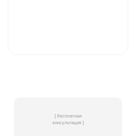
размер по плану
Металлическая С
Дверь входная
ТЕРМОРАЗРЫВОМ, пр-
во Россия
по плану, с резными
Лестница
балясинами, перилами
Паро-гидроизоляция
Мембранная пленка
Антисептирование
лаг, обвязки,
есть
чернового пола
[ бесплатная
консультация ]