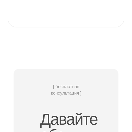
по плану, с резными
Лестница
балясинами, перилами
Паро-гидроизоляция
Мембранная пленка
Антисептирование
лаг, обвязки,
есть
чернового пола
[ бесплатная
консультация ]
Давайте