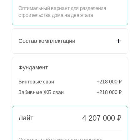
Оптимальный вариант для разделения
строительства дома на два этапа
Состав комплектации
Фундамент
Пакет документации
Подготовительные
Выезд прораба (осмотр
работы
Винтовые сваи
+218 000 ₽
участка)
Забивные ЖБ сваи
+218 000 ₽
Независимый
ТЕХНАДЗОР с отчетом
Приемка работ
эксперта по каждому
4 207 000 ₽
Лайт
этапу
Высота этажа
1 этаж- 2.7 м — 4.2 м
Оптимальный вариант для сезонного