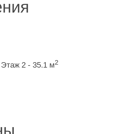
ения
2
Этаж 2 - 35.1 м
ны