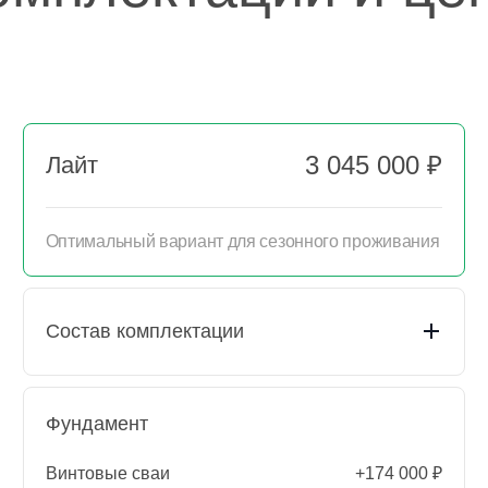
3 045 000 ₽
Лайт
Оптимальный вариант для сезонного проживания
Состав комплектации
Фундамент
Пакет документации
Подготовительные
Выезд прораба (осмотр
работы
Винтовые сваи
+174 000 ₽
участка)