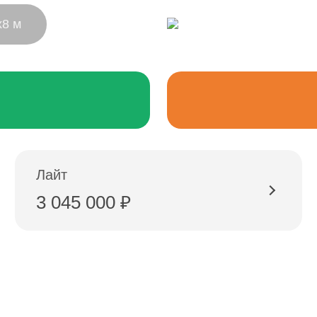
г. Владимир,
х8 м
ул. Куйбышева, д.24А
Лайт
3 045 000 ₽