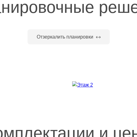
нировочные реш
Отзеркалить планировки
омплектации и це