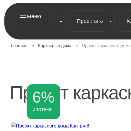
Меню
Проекты
К
Главная
»
Каркасные дома
»
Проект каркасного дома
Проект каркас
6%
ипотека