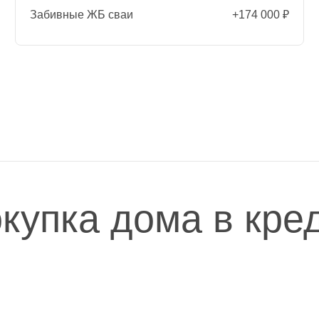
Забивные ЖБ сваи
+174 000 ₽
Независимый ТЕХНАДЗОР
Приемка работ
с отчетом эксперта по
каждому этапу
1 этаж - 2.7 м | 2 этаж - 2.5
Высота этажа
м
Пиломатериал
сухой строганый
металлическая сетка
Защита от грызунов
(мелкоячеистая)
купка дома в кре
45х145 мм, шаг 590 мм с
Каркас наружных стен
усилением
45х95 мм, шаг 590 мм с
Каркас перегородок
усилением
Лаги пола
45х195 мм, шаг 590 мм