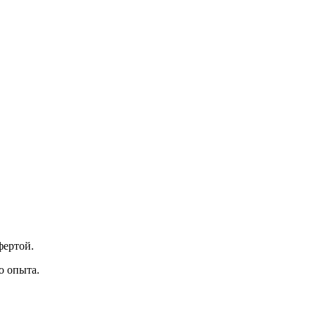
фертой.
о опыта.