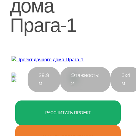
дома
Дачные дома
Прага-1
[ о компании ]
Построенные объекты
Видеообзоры домов
Отзывы о компании
Контакты
39.9
Этажность:
6х4
м
2
м
[ выставочный дом-офис ]
г. Владимир,
ул. Куйбышева, д.24А
РАССЧИТАТЬ ПРОЕКТ
[ наши соцсети ]