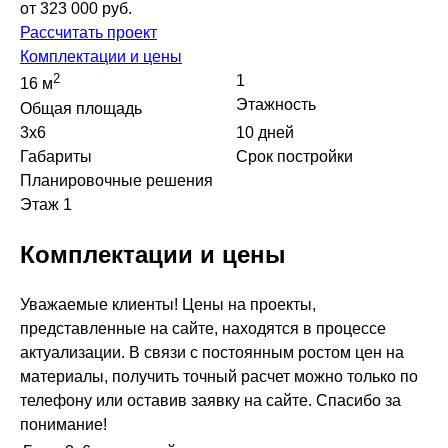
Дачные дома
от 323 000 руб.
Рассчитать проект
Комплектации и цены
[ о компании ]
2
1
16 м
Этажность
Общая площадь
Построенные объекты
3x6
10 дней
Видеообзоры домов
Габариты
Срок постройки
Планировочные решения
Отзывы о компании
Этаж 1
Контакты
Комплектации и цены
[ выставочный дом-офис ]
Уважаемые клиенты! Цены на проекты,
представленные на сайте, находятся в процессе
г. Владимир,
актуализации. В связи с постоянным ростом цен на
ул. Куйбышева, д.24А
материалы, получить точный расчет можно только по
телефону или оставив заявку на сайте. Спасибо за
[ наши соцсети ]
понимание!