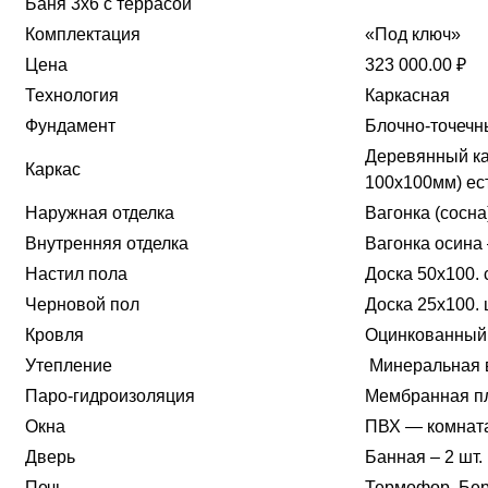
Баня 3х6 с террасой
Комплектация
«Под ключ»
Цена
323 000.00 ₽
Технология
Каркасная
Фундамент
Блочно-точечн
Деревянный ка
Каркас
100х100мм) ес
Наружная отделка
Вагонка (сосна
Внутренняя отделка
Вагонка осина
Настил пола
Доска 50х100. 
Черновой пол
Доска 25х100. 
Кровля
Оцинкованный
Утепление
Минеральная в
Паро-гидроизоляция
Мембранная п
Окна
ПВХ — комната
Дверь
Банная – 2 шт.
Печь
Термофор. Бер