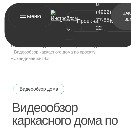
8
(4922)
ЗАК
Меню
77-85-
ЗВ
Проекты
Контакт
22
Главная
»
Видеообзоры построенных домов
»
Видеообзор каркасного дома по проекту
«Скандинавия-14»
[ проекты ]
Видеообзор дома
А-фреймы
Видеообзор
Барнхаусы
Двухэтажные дома
каркасного дома по
Одноэтажные дома