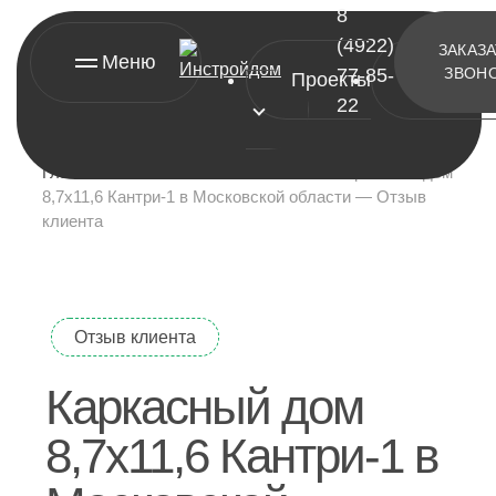
8
(4922)
ЗАКАЗ
Меню
77-85-
ЗВОН
Проекты
Контакт
22
Главная
»
Отзывы о компании
»
Каркасный дом
8,7х11,6 Кантри-1 в Московской области — Отзыв
клиента
[ проекты ]
Отзыв клиента
А-фреймы
Каркасный дом
Барнхаусы
Двухэтажные дома
8,7х11,6 Кантри-1 в
Одноэтажные дома