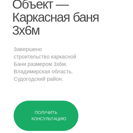
Объект —
Дачные дома
Каркасная баня
[ о компании ]
3х6м
Построенные объекты
Видеообзоры домов
Завершено
Отзывы о компании
строительство каркасной
Бани размером 3х6м,
Контакты
Владимирская область,
Судогодский район.
[ выставочный дом-офис ]
г. Владимир,
ул. Куйбышева, д.24А
ПОЛУЧИТЬ
КОНСУЛЬТАЦИЮ
[ наши соцсети ]