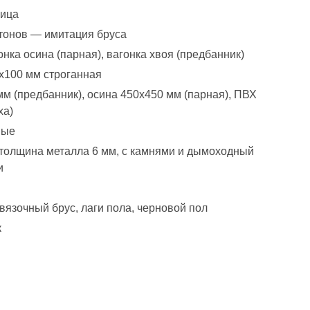
пица
тонов — имитация бруса
нка осина (парная), вагонка хвоя (предбанник)
х100 мм строганная
м (предбанник), осина 450х450 мм (парная), ПВХ
ха)
вые
толщина металла 6 мм, с камнями и дымоходный
и
язочный брус, лаги пола, черновой пол
к