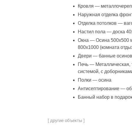
Кровля — металлочере
Наружная отделка фрон
Отделка потолков — ваго
Настил пола — доска 40
Окна — Осина 500х500 м
800х1000 (комната отды
Двери — банные осино
Печь — Металлическая, 
системой, с доборникам
Полки — осина
Антисептирование — обв
Банный набор в подаро
[ другие объекты ]