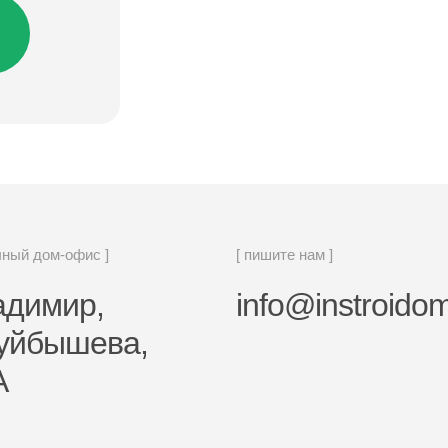
чный дом-офис ]
[ пишите нам ]
ладимир,
info@instroidom
Куйбышева,
А