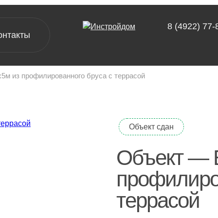
8 (4922) 77-
онтакты
5м из профилированного бруса с террасой
[ проекты ]
А-фреймы
Объект сдан
Барнхаусы
Двухэтажные дома
Объект — 
Одноэтажные дома
профилиро
Дачные дома
террасой
[ выставочный дом-офис ]