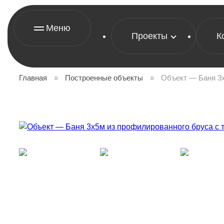
Меню
Проекты
К
Главная
»
Построенные объекты
»
Объект — Баня 3х