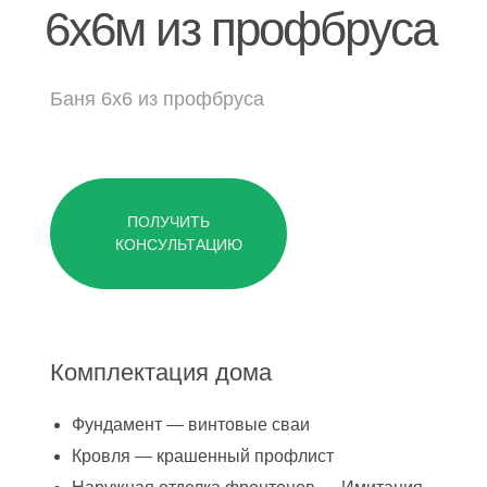
Дачные дома
6х6м из профбруса
[ о компании ]
Баня 6х6 из профбруса
Построенные объекты
Видеообзоры домов
Отзывы о компании
ПОЛУЧИТЬ
Контакты
КОНСУЛЬТАЦИЮ
[ выставочный дом-офис ]
г. Владимир,
Комплектация дома
ул. Куйбышева, д.24А
Фундамент — винтовые сваи
[ наши соцсети ]
Кровля — крашенный профлист