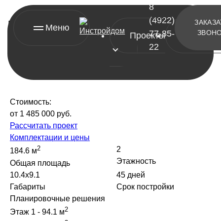
8
(4922)
Проект дома из профбруса
ЗАКАЗА
Меню
77-85-
ЗВОН
Проекты
Контакт
Ямал 1
22
Стоимость:
от 1 485 000 руб.
Рассчитать проект
[ проекты ]
Комплектации и цены
2
2
184.6 м
А-фреймы
Этажность
Общая площадь
Барнхаусы
10.4х9.1
45 дней
Габариты
Срок постройки
Двухэтажные дома
Планировочные решения
Одноэтажные дома
2
Этаж 1 - 94.1 м