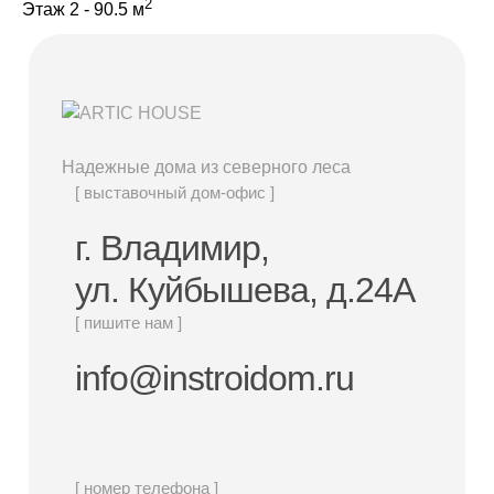
2
Дачные дома
Этаж 2 - 90.5 м
[ о компании ]
Построенные объекты
Надежные дома из северного леса
Видеообзоры домов
[ выставочный дом-офис ]
Отзывы о компании
г. Владимир,
Контакты
ул. Куйбышева, д.24А
[ выставочный дом-офис ]
[ пишите нам ]
info@instroidom.ru
г. Владимир,
ул. Куйбышева, д.24А
[ наши соцсети ]
[ номер телефона ]