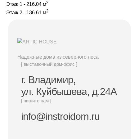
Дачные дома
2
Этаж 1 - 216.04 м
2
Этаж 2 - 136.61 м
[ о компании ]
Построенные объекты
Видеообзоры домов
Надежные дома из северного леса
Отзывы о компании
[ выставочный дом-офис ]
Контакты
г. Владимир,
ул. Куйбышева, д.24А
[ выставочный дом-офис ]
[ пишите нам ]
г. Владимир,
ул. Куйбышева, д.24А
info@instroidom.ru
[ наши соцсети ]