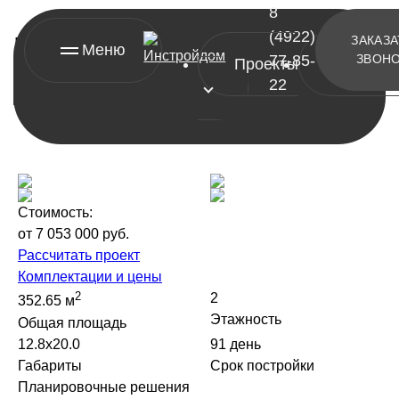
8
(4922)
Проект дома из профбруса
ЗАКАЗА
Меню
77-85-
ЗВОН
Проекты
Контакт
Династия 2
22
Стоимость:
от 7 053 000 руб.
[ проекты ]
Рассчитать проект
Комплектации и цены
А-фреймы
2
2
352.65 м
Барнхаусы
Этажность
Общая площадь
12.8х20.0
91 день
Двухэтажные дома
Габариты
Срок постройки
Одноэтажные дома
Планировочные решения