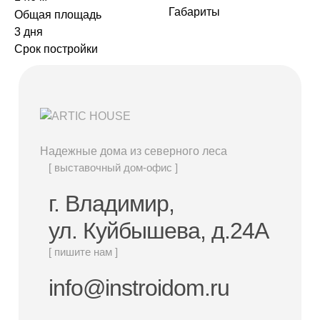
Дачные дома
Габариты
Общая площадь
3 дня
Срок постройки
[ о компании ]
Построенные объекты
Видеообзоры домов
Отзывы о компании
Надежные дома из северного леса
Контакты
[ выставочный дом-офис ]
г. Владимир,
[ выставочный дом-офис ]
ул. Куйбышева, д.24А
г. Владимир,
[ пишите нам ]
ул. Куйбышева, д.24А
info@instroidom.ru
[ наши соцсети ]