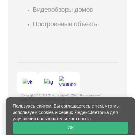
Видеообзоры домов
Построенные объекты
Copyright © ООО "Инстройдом", 2026. Копирование
Пользуясь сайтом, Вы соглашаетесь с тем, что мы
информации с сайта запрещено.
используем cookies и сервис Яндекс.Метрика для
Вся предоставленная на сайте информация носит
информационный характер и ни при каких условиях не
улучшения пользовательского опыта.
является публичной офертой.
ОК