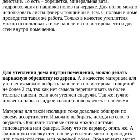
действие. То есть – обрешетка, минеральная вата,
гидроизоляция и нашивка полов на чердаке. Для полов можно
использовать листы фанеры толщиной в 1см. С полами в доме
проводится такая же работа. Только в качестве утеплителя
можно использовать те же панели из полистирола, что и для
стен внутри помещения.
Для утепления дома внутри помещения, можно делать
каркасную обрешетку из дерева.
А в качестве материала для
утепления можно выбрать панели из полистирола, толщиной
не более 2 см, так как нет смысла переплачивать за более
толстые панели, если дом утеплен снаружи. Так же нужно
провести паро- и гидроизоляцию поверх ячеек с панелями.
Материал для такой изоляции тоже довольно обширен по
своему ассортименту. И можно выбирать, исходя из своего
бюджета. Обшивать готовые стены можно листами
гипсокартона или фанеры. Кому что по карману, опять же. А
финишную отделку стен после утепления можно проводить
или покраской стен, или оклейкой обоев. Оба варианта могут