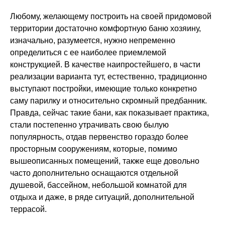
Дачные дома
Любому, желающему построить на своей придомовой
территории достаточно комфортную баню хозяину,
[ о компании ]
изначально, разумеется, нужно непременно
определиться с ее наиболее приемлемой
Построенные объекты
конструкцией. В качестве наипростейшего, в части
реализации варианта тут, естественно, традиционно
Видеообзоры домов
выступают постройки, имеющие только конкретно
Отзывы о компании
саму парилку и относительно скромный предбанник.
Контакты
Правда, сейчас такие бани, как показывает практика,
стали постепенно утрачивать свою былую
популярность, отдав первенство гораздо более
[ выставочный дом-офис ]
просторным сооружениям, которые, помимо
вышеописанных помещений, также еще довольно
г. Владимир,
часто дополнительно оснащаются отдельной
ул. Куйбышева, д.24А
душевой, бассейном, небольшой комнатой для
отдыха и даже, в ряде ситуаций, дополнительной
[ наши соцсети ]
террасой.