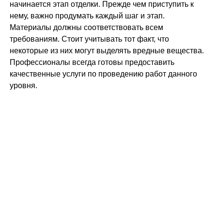
Дачные дома
начинается этап отделки.
Прежде чем приступить к
нему, важно продумать каждый шаг и этап.
Материалы должны соответствовать всем
[ о компании ]
требованиям. Стоит учитывать тот факт, что
некоторые из них могут выделять вредные вещества.
Построенные объекты
Профессионалы всегда готовы предоставить
качественные услуги по проведению работ данного
Видеообзоры домов
уровня.
Отзывы о компании
Контакты
[ выставочный дом-офис ]
г. Владимир,
ул. Куйбышева, д.24А
[ наши соцсети ]