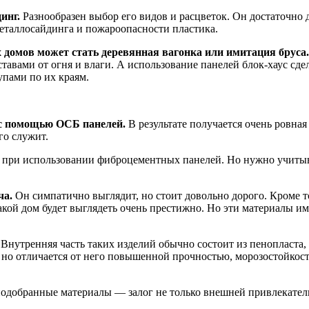
инг.
Разнообразен выбор его видов и расцветок. Он достаточно 
еталлосайдинга и пожароопасности пластика.
домов может стать деревянная вагонка или имитация бруса.
тавами от огня и влаги. А использование панелей блок-хаус сд
упами по их краям.
с помощью ОСБ панелей.
В результате получается очень ровная
го служит.
 при использовании фиброцементных панелей. Но нужно учитыва
ча.
Он симпатично выглядит, но стоит довольно дорого. Кроме т
Такой дом будет выглядеть очень престижно. Но эти материалы и
Внутренняя часть таких изделий обычно состоит из пенопласта,
но отличается от него повышенной прочностью, морозостойкост
добранные материалы — залог не только внешней привлекательн