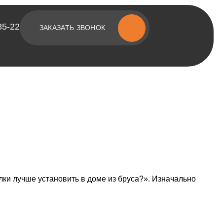
85-22
ЗАКАЗАТЬ ЗВОНОК
[ о компании ]
Построенные объекты
Видеообзоры домов
Отзывы о компании
Контакты
лки лучше установить в доме из бруса?».
Изначально
[ наши соцсети ]