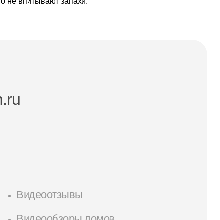
но не впитывают запахи.
.ru
Видеоотзывы
Видеообзоры домов