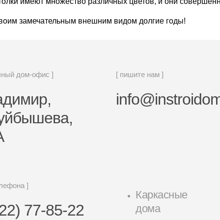
потолки имеют множество различных цветов, и они совершен
 своим замечательным внешним видом долгие годы!
чный дом-офис ]
[ пишите нам ]
ладимир,
info@instroidom
Куйбышева,
А
елефона ]
Каркасные
22) 77-85-22
дома