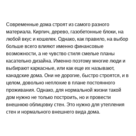
Дачные дома
[ о компании ]
Современные дома строят из самого разного
материала.
Кирпич, дерево, газобетонные блоки, на
Построенные объекты
любой вкус и кошелек. Однако, как правило, на выбор
больше всего влияют именно финансовые
Видеообзоры домов
возможности, а не чувство стиля смелые планы
Отзывы о компании
касательно дизайна. Именно поэтому многие люди и
Контакты
выбирают каркасные, или как еще их называют,
канадские дома. Они не дорогие, быстро строятся, и в
целом, довольно неплохие в плане постоянного
[ выставочный дом-офис ]
проживания. Однако, для нормальной жизни такой
дом нужно не только построить, но и провести
г. Владимир,
внешнюю облицовку стен. Это нужно для утепления
ул. Куйбышева, д.24А
стен и нормального внешнего вида дома.
[ наши соцсети ]