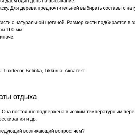
ки даем один день на высыхание.
аску. Для дерева предпочтительней выбирать составы с на
г. Владимир,
ул. Куйбышева, д.24А
исти с натуральной щетиной. Размер кисти подбирается в з
ом 100 мм.
 иначе.
:
Luxdecor, Belinka, Tikkurila, Акватекс.
аты отдыха
Она постоянно подвержена высоким температурным перепад
рескивания и др.
следующий возникающий вопрос: чем?