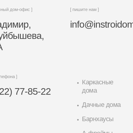
чный дом-офис ]
[ пишите нам ]
ладимир,
info@instroidom
Куйбышева,
А
елефона ]
Каркасные
22) 77-85-22
дома
Дачные дома
Барнхаусы