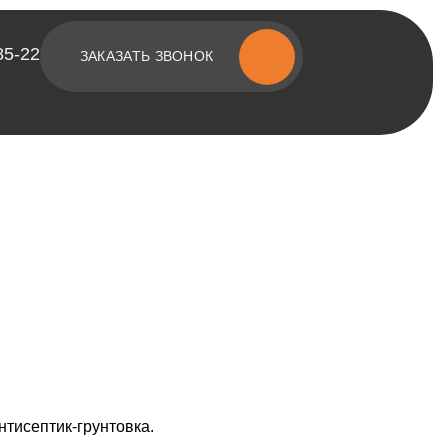
85-22
ЗАКАЗАТЬ ЗВОНОК
[ о компании ]
Построенные объекты
Видеообзоры домов
Отзывы о компании
Контакты
нтисептик-грунтовка.
[ наши соцсети ]