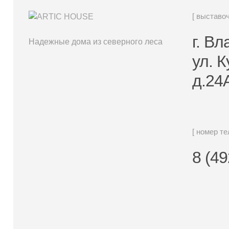
[ выставо
г. В
Надежные дома из северного леса
ул. 
д.24
[ номер т
8 (49