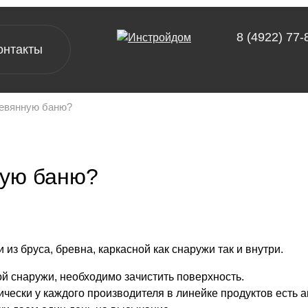
8 (4922) 77-
онтакты
евянную баню?
[ проекты ]
А-фреймы
ную баню?
Барнхаусы
Двухэтажные дома
Одноэтажные дома
из бруса, бревна, каркасной как снаружи так и внутри.
Дачные дома
й снаружи, необходимо зачистить поверхность.
чески у каждого производителя в линейке продуктов есть а
[ выставочный дом-офис ]