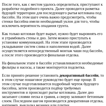
После того, как с местом удалось определиться, приступают к
разработке подробного проекта. Далее проводится разметка
будущей территории для последующего рытья котлована под
бассейн. На этом шаге очень важно предусмотреть, чтобы
стенки бассейна имели необходимый уклон для того, чтобы
исключить вероятность опадания грунта.
Как только котлован будет вырыт, нужно будет выровнять его
и утрамбовать стены и дно. Затем можно приступать к
установке коммуникаций. На этом этапе производится
укладывание систем слива и наполнения водой. Далее
осуществляется непосредственный монтаж чаши под бассейн,
а после этого производится финальная отделка.
На финальном этапе в бассейн устанавливаются необходимые
фильтры и насосы, а также монтируется подсветка.
Если принято решение установить
декоративный бассейн
, то
в этом случае пошаговое руководство будет еще проще. В
этом случае подготавливается подробный чертеж будущего
бассейна, затем производится подбор требуемых
инструментов и происходит рытье котлована. Далее дно
засыпают слоями песка и гравия, а сверху заливают бетонным
слоем. Последним шагом производится декоративная отделка,
например, выкладка мозаики или плитки.