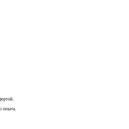
фертой.
о опыта.