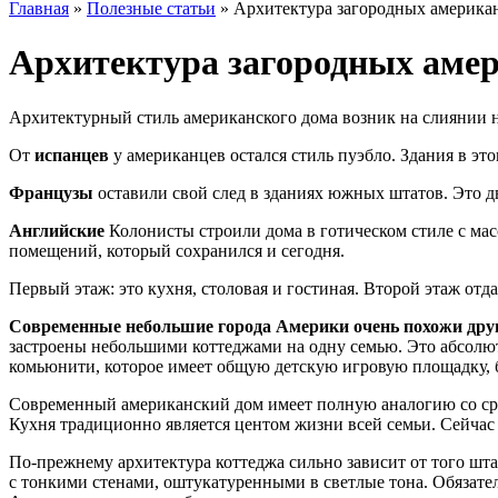
Главная
»
Полезные статьи
»
Архитектура загородных америка
Архитектура загородных аме
Архитектурный стиль американского дома возник на слиянии н
От
испанцев
у американцев остался стиль пуэбло. Здания в эт
Французы
оставили свой след в зданиях южных штатов. Это д
Английские
Колонисты строили дома в готическом стиле с м
помещений, который сохранился и сегодня.
Первый этаж: это кухня, столовая и гостиная. Второй этаж от
Современные небольшие города Америки очень похожи друг
застроены небольшими коттеджами на одну семью. Это абсолю
комьюнити, которое имеет общую детскую игровую площадку, б
Современный американский дом имеет полную аналогию со сре
Кухня традиционно является центом жизни всей семьи. Сейчас
По-прежнему архитектура коттеджа сильно зависит от того штат
с тонкими стенами, оштукатуренными в светлые тона. Обязател