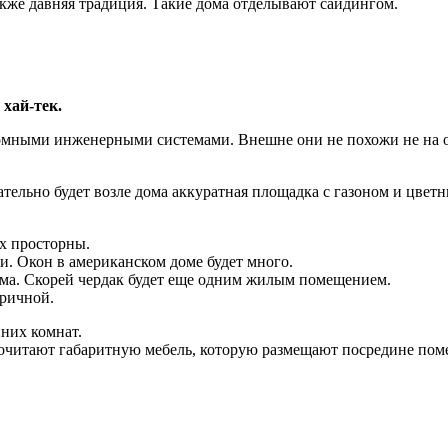
также давняя традиция. Такие дома отделывают сайдингом.
 хай-тек.
ономными инженерными системами. Внешне они не похожи не на 
ательно будет возле дома аккуратная площадка с газоном и цветн
ах просторны.
. Окон в американском доме будет много.
лама. Скорей чердак будет еще одним жилым помещением.
тричной.
нних комнат.
очитают габаритную мебель, которую размещают посредине пом