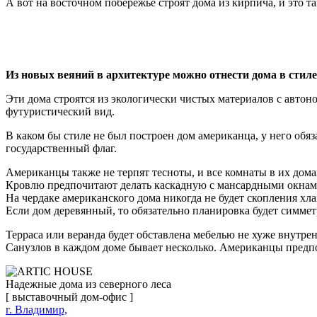
А вот на восточном побережье строят дома из кирпича, и это 
Из новых веяний в архитектуре можно отнести дома в стиле
Эти дома строятся из экологически чистых материалов с авт
футуристический вид.
В каком бы стиле не был построен дом американца, у него обяз
государственный флаг.
Американцы также не терпят тесноты, и все комнаты в их дом
Кровлю предпочитают делать каскадную с мансардными окнами
На чердаке американского дома никогда не будет скопления х
Если дом деревянный, то обязательно планировка будет симме
Терраса или веранда будет обставлена мебелью не хуже внутре
Санузлов в каждом доме бывает несколько. Американцы предп
Надежные дома из северного леса
[ выставочный дом-офис ]
г. Владимир,