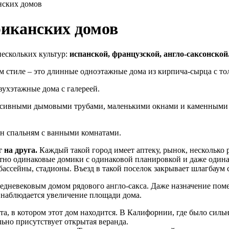
нских домов
риканских домов
ескольких культур:
испанской, французской, англо-саксонской
ом стиле – это длинные одноэтажные дома из кирпича-сырца с то
вухэтажные дома с галереей.
ассивными дымовыми трубами, маленькими окнами и каменными 
дан спальням с ванными комнатами.
 на друга.
Каждый такой город имеет аптеку, рынок, несколько 
тно одинаковые домики с одинаковой планировкой и даже одина
ассейны, стадионы. Въезд в такой поселок закрывает шлагбаум 
дневековым домом рядового англо-сакса. Даже назначение поме
 наблюдается увеличение площади дома.
а, в котором этот дом находится. В Калифорнии, где было сильно
ьно присутствует открытая веранда.